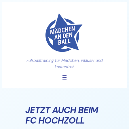
Zum
Inhalt
springen
Fußballtraining für Mädchen, inklusiv und
kostenfrei!
JETZT AUCH BEIM
FC HOCHZOLL